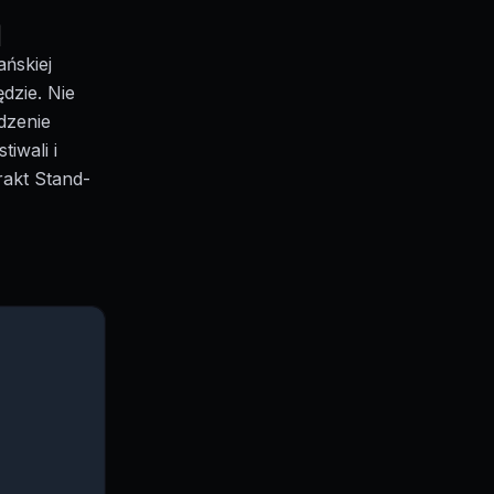
|
ńskiej
dzie. Nie
dzenie
tiwali i
akt Stand-