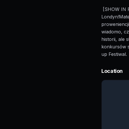
[SHOW IN P
Londyn!Mate
proweniencj
wiadomo, czy
historii, ale
konkursów s
up Festiwal.
Location