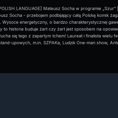
OLISH LANGUAGE] Mateusz Socha w programie „Szur” 
usz Socha - przebojem podbijający całą Polskę komik żaga
i. Wysoce energetyczny, o bardzo charakterystycznej gawę
 to historia buduje żart czy żart jest sposobem na opowie
 słucha się tego z zapartym tchem! Laureat i finalista wielu fes
tand-upowych, m.in. SZPAKa, Ludzik One-man show, Antr